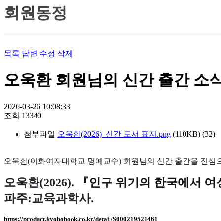
회원동정
목록
답변
수정
삭제
오욱환 회원님의 신간 출간 소
2026-03-26 10:08:33
조회
13340
첨부파일
오욱환(2026)_신간 도서 표지.png
(110KB)
(32)
오욱환(이화여자대학교 명예교수) 회원님의 신간 출간을 진심
오욱환(2026).
『
인구 위기의 한국에서 여
파주:교육과학사.
https://product.kyobobook.co.kr/detail/S000219521461