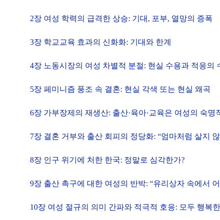
2
장 여성 학력의 급격한 상승
:
기대
,
포부
,
열망의 증폭
3
장 학교교육 효과의 신화화
:
기대와 한계
4
장 노동시장의 여성 차별적 분절
:
현실 수용과 적응의 
5
장 페미니즘 풍조 속 결혼
:
현실 각색 또는 현실 왜곡
6
장 가부장제의 재생산
:
출산
·
육아
·
교육은 여성의 숙명
7
장 결혼 거부와 출산 회피의 정당화
: “
엄마처럼 살지 
8
장 인구 위기에 처한 한국
:
정말로 심각한가
?
9
장
출산 촉구에 대한 여성의 반박
:
“
유리상자 속에서 
10
장 여성 절규의 의미 간파와 적극적 호응
:
모두 행복한