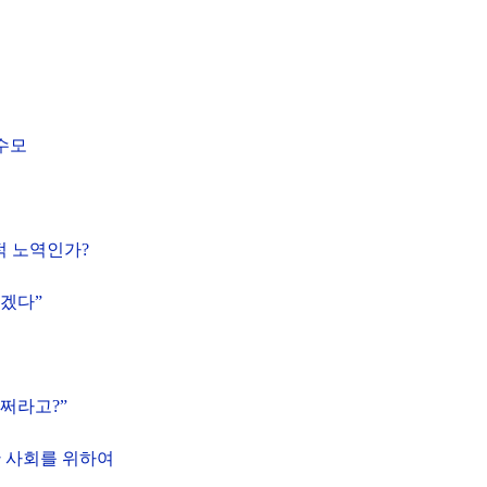
수모
적 노역인가
?
않겠다
”
어쩌라고
?”
 사회를 위하여