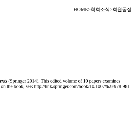
HOME
>
학회소식
>
회원동정
exts
(Springer 2014). This edited volume of 10 papers examines
e on the book, see: http://link.springer.com/book/10.1007%2F978-981-