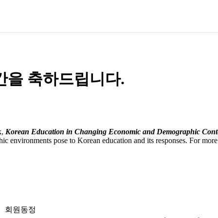
간을 축하드립니다.
k,
Korean Education in Changing Economic and Demographic Cont
hic environments pose to Korean education and its responses. For mor
회원동정