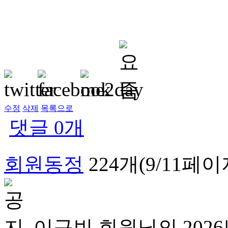
수정
삭제
목록으로
댓글
0
개
회원동정
224개(9/11페이
이규빈 회원님의 20